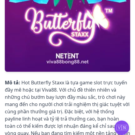
Mô tả:
Hot Butterfly Staxx là tựa game slot trực tuyến
đầy mê hoặc tại Viva88. Với chủ đề thiên nhiên và
những chú bướm bay lượn đầy màu sắc, trò chơi này
mang đến cho người chơi trải nghiệm thị giác tuyệt vời
cùng phần thưởng giá trị. Đặc biệt, với hệ thống
payline linh hoạt và tỷ lệ trả thưởng cao, bạn hoàn
toàn có thể kiếm được lợi nhuận đáng kể chỉ sau vài
🇻🇳
vòng quay. Nếu bạn đang tìm kiếm một nền tảng uy tín